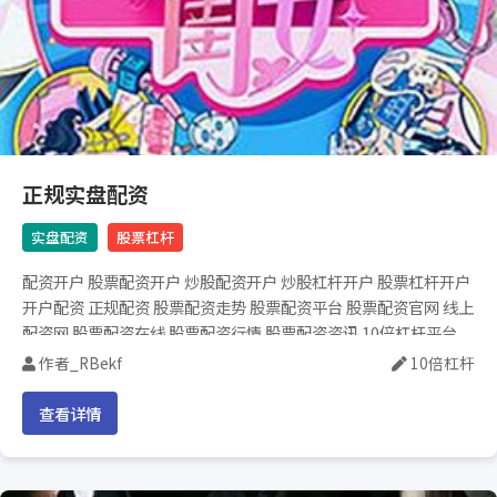
正规实盘配资
实盘配资
股票杠杆
配资开户 股票配资开户 炒股配资开户 炒股杠杆开户 股票杠杆开户
开户配资 正规配资 股票配资走势 股票配资平台 股票配资官网 线上
配资网 股票配资在线 股票配资行情 股票配资资讯 10倍杠杆平台
作者_RBekf
10倍杠杆
查看详情