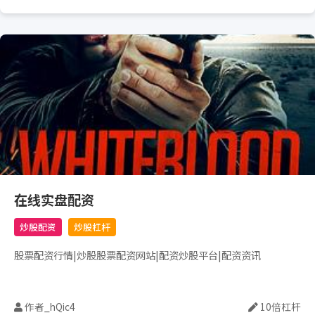
在线实盘配资
炒股配资
炒股杠杆
股票配资行情|炒股股票配资网站|配资炒股平台|配资资讯
作者_hQic4
10倍杠杆