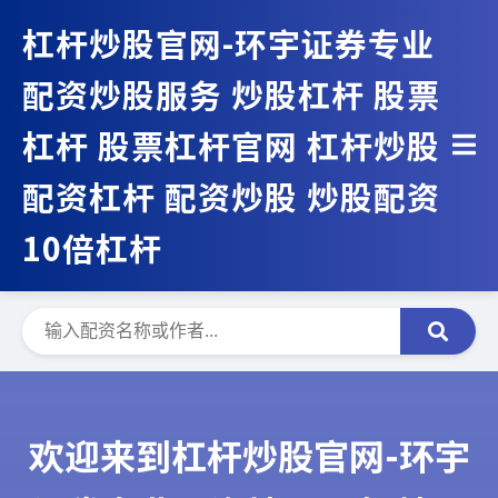
杠杆炒股官网-环宇证券专业
配资炒股服务 炒股杠杆 股票
杠杆 股票杠杆官网 杠杆炒股
配资杠杆 配资炒股 炒股配资
10倍杠杆
欢迎来到杠杆炒股官网-环宇