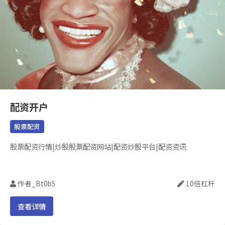
配资开户
股票配资
股票配资行情|炒股股票配资网站|配资炒股平台|配资资讯
作者_Bt0b5
10倍杠杆
查看详情