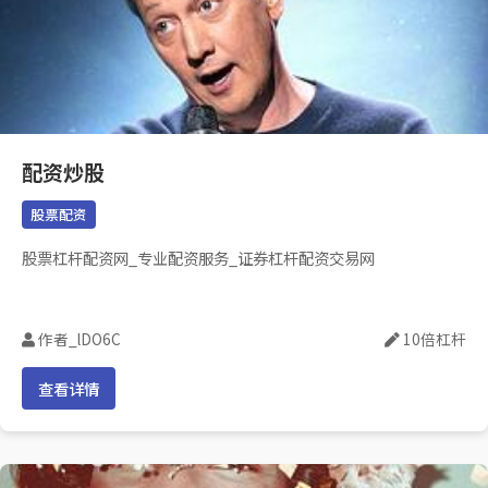
配资炒股
股票配资
股票杠杆配资网_专业配资服务_证券杠杆配资交易网
作者_lDO6C
10倍杠杆
查看详情