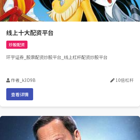
线上十大配资平台
炒股配资
环宇证券_股票配资炒股平台_线上杠杆配资炒股平台
作者_k3D9B
10倍杠杆
查看详情