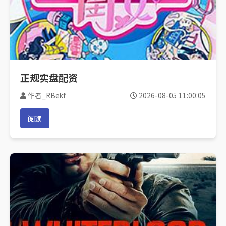
正规实盘配资
作者_RBekf
2026-08-05 11:00:05
阅读