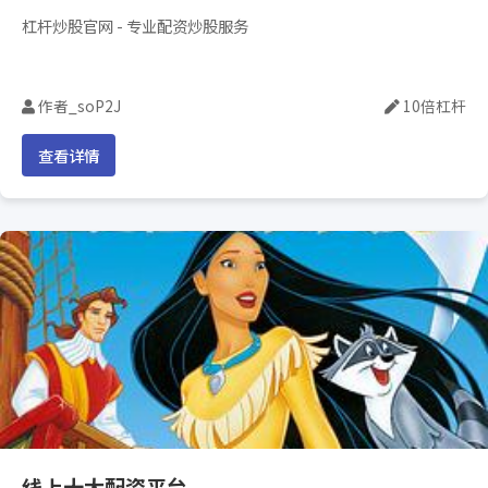
杠杆炒股官网 - 专业配资炒股服务
作者_soP2J
10倍杠杆
查看详情
线上十大配资平台