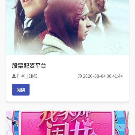
股票配资平台
作者_i2IM5
2026-08-04 06:41:44
阅读