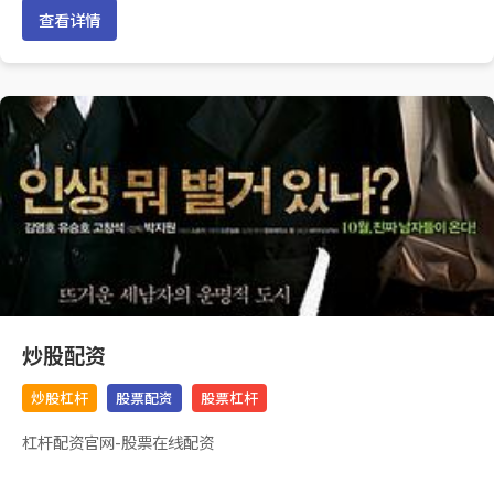
查看详情
炒股配资
炒股杠杆
股票配资
股票杠杆
杠杆配资官网-股票在线配资